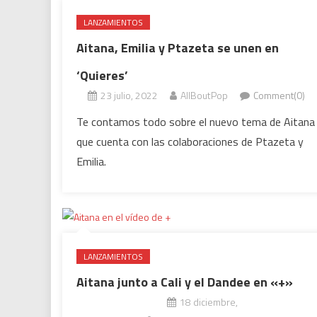
LANZAMIENTOS
Aitana, Emilia y Ptazeta se unen en
‘Quieres’
23 julio, 2022
AllBoutPop
Comment(0)
Te contamos todo sobre el nuevo tema de Aitana
que cuenta con las colaboraciones de Ptazeta y
Emilia.
LANZAMIENTOS
Aitana junto a Cali y el Dandee en «+»
18 diciembre,