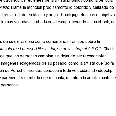
e otros logros recientes de la artista británica como la película
. Llama la atención precisamente lo colorido y saturado de
Music
tema rodado en blanco y negro. Charli juguetea con el objetivo
lo más variadas: tumbada en el campo, leyendo en un ebook, en
es de su carrera, así como comentarios irónicos sobre la
). Charli
m told me I dressed like a slut, so now I shop at A.P.C.”
a de que las personas cambian sin dejar de ser reconocibles.
e imágenes exageradas de su pasado, como la artista que “
solía
 en su Porsche mientras conduce a toda velocidad. El videoclip
 parecen desmentir lo que se canta, mientras la artista mantiene
 personaje.