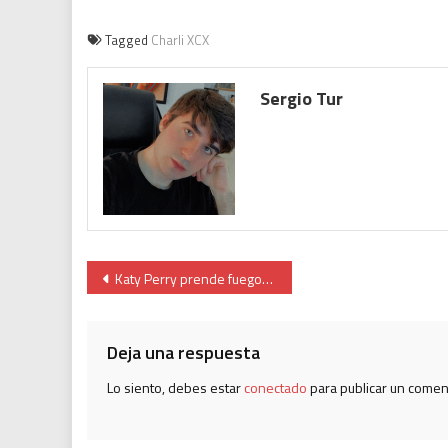
Tagged
Charli XCX
Sergio Tur
Katy Perry prende fuego a su pasado en ‘Watch It Burn’
Deja una respuesta
Lo siento, debes estar
conectado
para publicar un comen