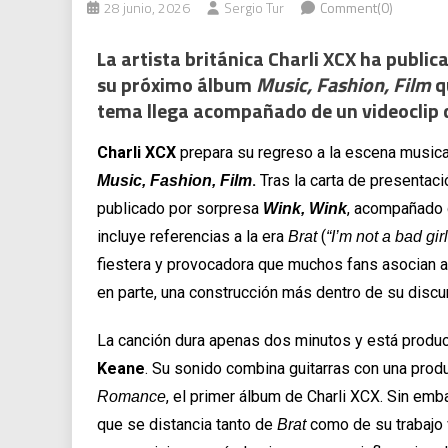
28 junio, 2026
Sergio Tur
Comment(0)
La artista británica Charli XCX ha publi
su próximo álbum
Music, Fashion, Film
q
tema llega acompañado de un videoclip 
Charli XCX
prepara su regreso a la escena musica
.
Tras la carta de presentac
Music, Fashion, Film
publicado por sorpresa
, acompañado d
Wink, Wink
incluye referencias a la era
(
Brat
“I’m not a bad gi
fiestera y provocadora que muchos fans asocian a
en parte, una construcción más dentro de su discur
La canción dura apenas dos minutos y está produc
Keane
. Su sonido combina guitarras con una prod
, el primer álbum de Charli XCX. Sin em
Romance
que se distancia tanto de
como de su trabajo 
Brat