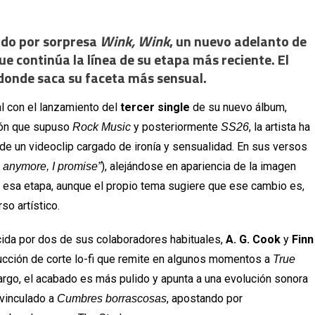
cado por sorpresa
Wink, Wink
, un nuevo adelanto de
ue continúa la línea de su etapa más reciente. El
donde saca su faceta más sensual.
l con el lanzamiento del
tercer single
de su nuevo álbum,
ión que supuso
y posteriormente
, la artista ha
Rock Music
SS26
e un videoclip cargado de ironía y sensualidad. En sus versos
), alejándose en apariencia de la imagen
rl anymore, I promise”
 esa etapa, aunque el propio tema sugiere que ese cambio es,
so artístico.
ida por dos de sus colaboradores habituales,
A. G. Cook
y
Finn
ucción de corte lo-fi que remite en algunos momentos a
True
bargo, el acabado es más pulido y apunta a una evolución sonora
vinculado a
, apostando por
Cumbres borrascosas