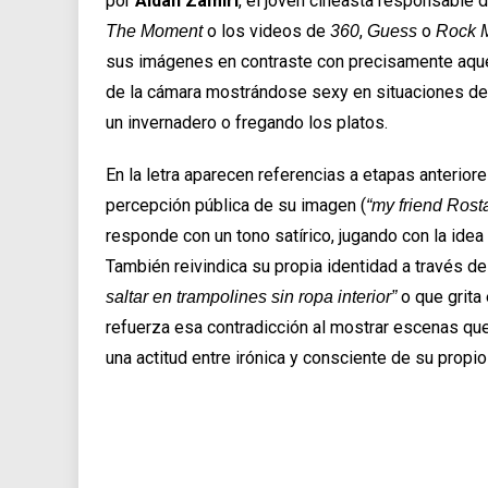
por
Aidan Zamiri
, el joven cineasta responsable d
o los videos de
,
o
The Moment
360
Guess
Rock 
sus imágenes en contraste con precisamente aquel 
de la cámara mostrándose sexy en situaciones de 
un invernadero o fregando los platos.
En la letra aparecen referencias a etapas anterior
percepción pública de su imagen (
“my friend Rosta
responde con un tono satírico, jugando con la ide
También reivindica su propia identidad a través d
o que grita
saltar en trampolines sin ropa interior”
refuerza esa contradicción al mostrar escenas que
una actitud entre irónica y consciente de su propio