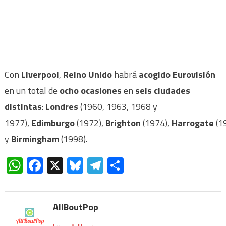
Con
Liverpool
,
Reino Unido
habrá
acogido Eurovisión
en un total de
ocho ocasiones
en
seis ciudades
distintas
:
Londres
(1960, 1963, 1968 y
1977),
Edimburgo
(1972),
Brighton
(1974),
Harrogate
(1
y
Birmingham
(1998).
WhatsApp
Facebook
X
Bluesky
Telegram
Compartir
AllBoutPop