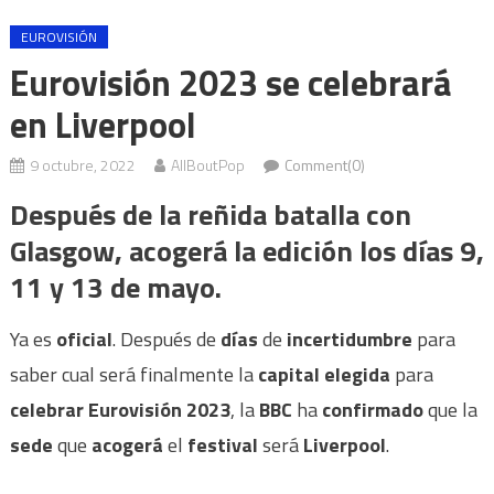
EUROVISIÓN
Eurovisión 2023 se celebrará
en Liverpool
9 octubre, 2022
AllBoutPop
Comment(0)
Después de la reñida batalla con
Glasgow, acogerá la edición los días 9,
11 y 13 de mayo.
Ya es
oficial
. Después de
días
de
incertidumbre
para
saber cual será finalmente la
capital elegida
para
celebrar Eurovisión 2023
, la
BBC
ha
confirmado
que la
sede
que
acogerá
el
festival
será
Liverpool
.