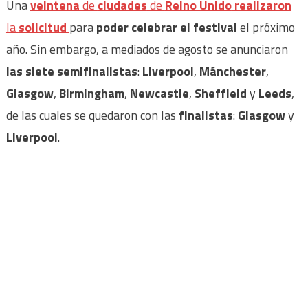
Una
veintena
de
ciudades
de
Reino Unido
realizaron
la
solicitud
para
poder celebrar el festival
el próximo
año. Sin embargo, a mediados de agosto se anunciaron
las siete semifinalistas
:
Liverpool
,
Mánchester
,
Glasgow
,
Birmingham
,
Newcastle
,
Sheffield
y
Leeds
,
de las cuales se quedaron con las
finalistas
:
Glasgow
y
Liverpool
.