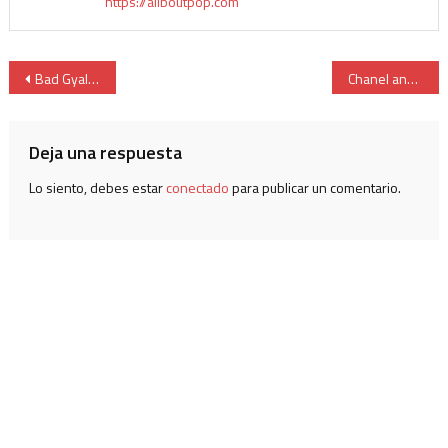
https://allboutpop.com
Bad Gyal es una novia a la fuga en su nuevo single ‘Sin Carné’
Chanel anuncia ‘TOKE’, la canción para la selección española para el mundial de Qatar 2022
Deja una respuesta
Lo siento, debes estar
conectado
para publicar un comentario.