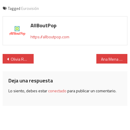
Tagged
Eurovisión
AllBoutPop
https://allboutpop.com
Olivia Rodrigo estrena su nuevo single ‘Vampire’
Ana Mena y Fred de Palma se vuelven a unir en ‘Melodía Criminal’
Deja una respuesta
Lo siento, debes estar
conectado
para publicar un comentario.