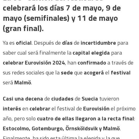
celebrará los días 7 de mayo, 9 de
mayo (semifinales) y 11 de mayo
(gran final).
Ya es
oficial
. Después de
días
de
incertidumbre
para
saber cual será finalmente la
capital elegida
para
celebrar Eurovisión 2024
, han
confirmado
a través de
sus redes sociales
que la
sede
que
acogerá
el
festival
será
Malmö
.
Casi una decena
de
ciudades
de
Suecia
tuvieron
interés
en
celebrar
el festival de
Eurovisión
el próximo
año, pero solo
cuatro de ellas llegaron a la recta final
:
Estocolmo, Gotemburgo, Örnsköldsvik y Malmö
.
Finalmente, ha sido esta última la elegida y la que