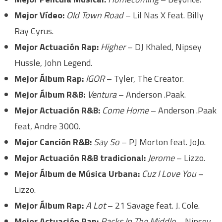
Mejor Vídeo:
Old Town Road
– Lil Nas X feat. Billy
Ray Cyrus.
Mejor Actuación Rap:
Higher
– DJ Khaled, Nipsey
Hussle, John Legend.
Mejor Álbum Rap:
IGOR
– Tyler, The Creator.
Mejor Álbum R&B:
Ventura
– Anderson .Paak.
Mejor Actuación R&B:
Come Home
– Anderson .Paak
feat, Andre 3000.
Mejor Canción R&B:
Say So
– PJ Morton feat. JoJo.
Mejor Actuación R&B tradicional:
Jerome
– Lizzo.
Mejor Álbum de Música Urbana:
Cuz I Love You
–
Lizzo.
Mejor Álbum Rap:
A Lot
– 21 Savage feat. J. Cole.
Mejor Actuación Rap:
Racks In The Middle
– Nipsey