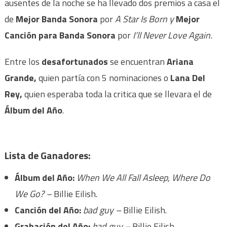
ausentes de la noche se ha llevado dos premios a casa el
de
Mejor Banda Sonora
por
A Star Is Born y
Mejor
Canción para Banda Sonora
por
I’ll Never Love Again.
Entre los
desafortunados
se encuentran
Ariana
Grande,
quien partía con 5 nominaciones o
Lana Del
Rey,
quien esperaba toda la critica que se llevara el de
Álbum del Año
.
Lista de Ganadores:
Álbum del Año:
When We All Fall Asleep, Where Do
We Go? –
Billie Eilish.
Canción del Año:
bad guy –
Billie Eilish.
Grabación del Año:
bad guy –
Billie Eilish.