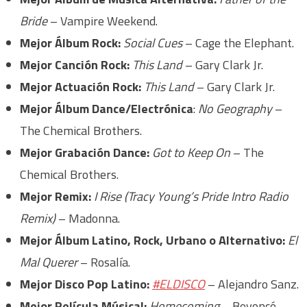
Bride
– Vampire Weekend.
Mejor Álbum Rock:
Social Cues
– Cage the Elephant.
Mejor Canción Rock:
This Land
– Gary Clark Jr.
Mejor Actuación Rock:
This Land
– Gary Clark Jr.
Mejor Álbum Dance/Electrónica
:
No Geography
–
The Chemical Brothers.
Mejor Grabación Dance:
Got to Keep On
– The
Chemical Brothers.
Mejor Remix:
I Rise (Tracy Young’s Pride Intro Radio
Remix)
– Madonna.
Mejor Álbum Latino, Rock, Urbano o Alternativo:
El
Mal Querer
– Rosalía.
Mejor Disco Pop Latino:
#ELDISCO
– Alejandro Sanz.
Mejor Película Músical:
Homecoming
– Beyoncé.