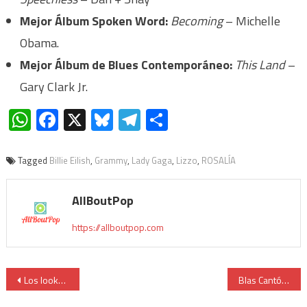
Mejor Álbum Spoken Word:
Becoming
– Michelle
Obama.
Mejor Álbum de Blues Contemporáneo:
This Land
–
Gary Clark Jr.
WhatsApp
Facebook
X
Bluesky
Telegram
Compartir
Tagged
Billie Eilish
,
Grammy
,
Lady Gaga
,
Lizzo
,
ROSALÍA
AllBoutPop
https://allboutpop.com
Los looks de los Grammy 2020
Blas Cantó estrena «Universo»