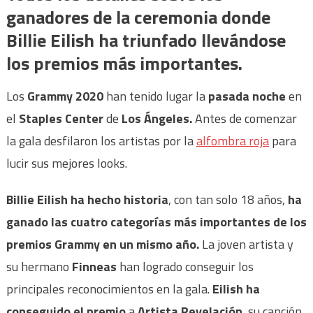
ganadores de la ceremonia donde
Billie Eilish ha triunfado llevándose
los premios más importantes.
Los
Grammy 2020
han tenido lugar la
pasada noche
en
el
Staples Center
de
Los Ángeles.
Antes de comenzar
la gala desfilaron los artistas por la
alfombra
roja
para
lucir sus mejores looks.
Billie Eilish ha hecho historia
, con tan solo 18 años,
ha
ganado las cuatro categorías más importantes de los
premios Grammy en un mismo año.
La joven artista y
su hermano
Finneas
han logrado conseguir los
principales reconocimientos en la gala.
Eilish ha
conseguido el premio
a
Artista Revelación
, su canción