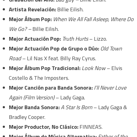
Artista Revelación:
Billie Eilish.
Mejor Álbum Pop:
When We All Fall Asleep, Where Do
We Go? –
Billie Eilish.
Mejor Actuación Pop:
Truth Hurts
– Lizzo.
Mejor Actuación Pop de Grupo o Dúo:
Old Town
Road
– Lil Nas X feat. Billy Ray Cyrus.
Mejor Álbum Pop Tradicional:
Look Now
– Elvis
Costello & The Imposters.
Mejor Canción para Banda Sonora:
I’ll Never Love
Again (Film Version)
– Lady Gaga.
Mejor Banda Sonora:
A Star Is Born
– Lady Gaga &
Bradley Cooper.
Mejor Productor, No Clásico:
FINNEAS.
Mejor Álbum de Música Alternativa:
Father of the