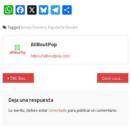
WhatsApp
Facebook
X
Bluesky
Telegram
Compartir
Tagged
Amaia Romero
,
Rigoberta Bandini
AllBoutPop
https://allboutpop.com
TINI, Becky G y Anitta estrenan La Loto
Demi Lovato publica ‘SUBSTANCE’
Deja una respuesta
Lo siento, debes estar
conectado
para publicar un comentario.