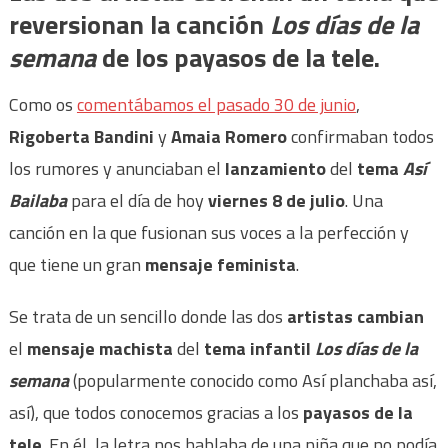
reversionan la canción
Los días de la
semana
de los payasos de la tele.
Como os
comentábamos el pasado 30 de junio
,
Rigoberta Bandini
y
Amaia Romero
confirmaban todos
los rumores y anunciaban el
lanzamiento
del
tema
Así
Bailaba
para el día de hoy
viernes 8 de julio
. Una
canción en la que fusionan sus voces a la perfección y
que tiene un gran
mensaje feminista
.
Se trata de un sencillo donde las dos
artistas cambian
el
mensaje machista
del
tema infantil
Los días de la
semana
(popularmente conocido como Así planchaba así,
así), que todos conocemos gracias a los
payasos de la
tele
. En él, la letra nos hablaba de una niña que no podía