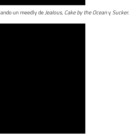
etando un meedly de
Jealous
,
Cake by the Ocean
y
Sucker
.