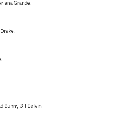
Ariana Grande.
 Drake.
.
Bad Bunny & J Balvin.