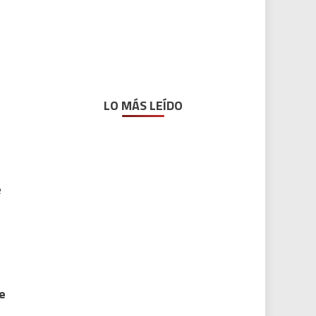
LO MÁS LEÍDO
l
e
e