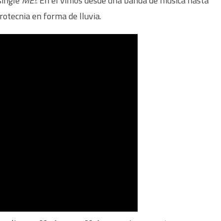
single
ME!
. En él vimos desde una banda de música hasta
rotecnia en forma de lluvia.