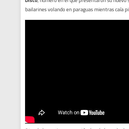
Disco
, numero en el que presentaron su nuevo 
bailarines volando en paraguas mientras caía pi