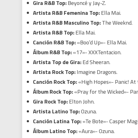
Gira R&B Top:
Beyoncé y Jay-Z.
Artista R&B Femenina Top:
Ella Mai.
Artista R&B Masculino Top:
The Weeknd.
Artista R&B Top:
Ella Mai.
Canción R&B Top:
«Boo’d Up»- Ella Mai.
Álbum R&B Top:
«17»- XXXTentacion.
Artista Top de Gira:
Ed Sheeran.
Artista Rock Top:
Imagine Dragons.
Canción Rock Top:
«High Hopes»- Panic! At 
Álbum Rock Top:
«Pray for the Wicked»- Pani
Gira Rock Top:
Elton John.
Artista Latino Top:
Ozuna.
Canción Latina Top:
«Te Bote»- Casper Magic
Álbum Latino Top:
«Aura»- Ozuna.