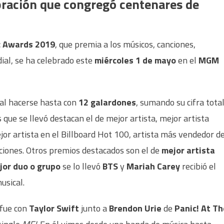
bración que congregó centenares de
c Awards 2019
, que premia a los músicos, canciones,
ial, se ha celebrado este
miércoles 1 de mayo
en el
MGM
al hacerse hasta con
12 galardones
, sumando su cifra tota
s que se llevó destacan el de mejor artista, mejor artista
jor artista en el Billboard Hot 100, artista más vendedor d
ciones. Otros premios destacados son el de
mejor artista
jor
duo o grupo
se lo llevó
BTS
y
Mariah Carey
recibió el
usical.
 fue con
Taylor Swift
junto a
Brendon Urie
de
Panic! At Th