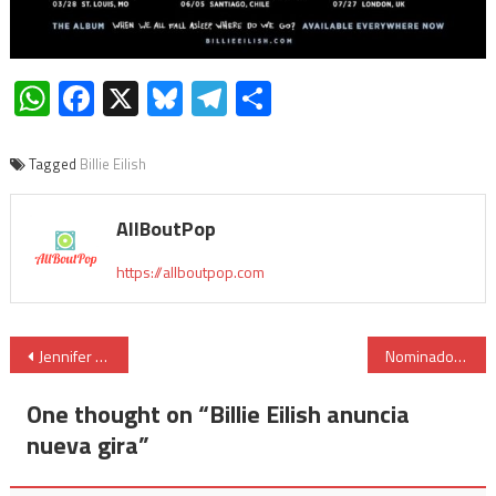
WhatsApp
Facebook
X
Bluesky
Telegram
Compartir
Tagged
Billie Eilish
AllBoutPop
https://allboutpop.com
Jennifer Lopez y Shakira actuarán en la Super Bowl 2020
Nominados a los MTV EMA 2019
One thought on “
Billie Eilish anuncia
nueva gira
”