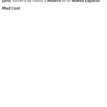
julio
, volverá de nuevo a
Madrid
en el
Nuevo Espacio
Mad Cool
.