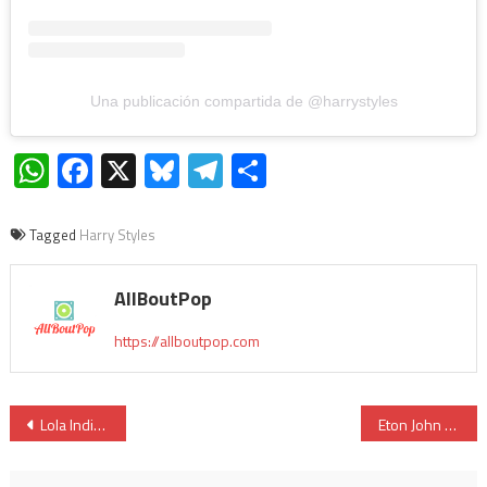
Una publicación compartida de @harrystyles
WhatsApp
Facebook
X
Bluesky
Telegram
Compartir
Tagged
Harry Styles
AllBoutPop
https://allboutpop.com
Lola Indigo y María Becerra estrenan ‘DISCOTEKA’
Eton John trae el comeback de Britney Spears con ‘Hold Me Closer’