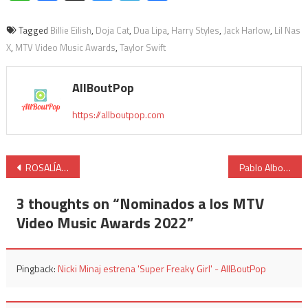
Tagged
Billie Eilish
,
Doja Cat
,
Dua Lipa
,
Harry Styles
,
Jack Harlow
,
Lil Nas
X
,
MTV Video Music Awards
,
Taylor Swift
AllBoutPop
https://allboutpop.com
ROSALÍA bate todos los récords con ‘DESPECHÁ’
Pablo Alborán estrena el vídeo de ‘Carretera y manta’
3 thoughts on “
Nominados a los MTV
Video Music Awards 2022
”
Pingback:
Nicki Minaj estrena 'Super Freaky Girl' - AllBoutPop