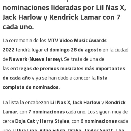
nominaciones lideradas por Lil Nas X,
Jack Harlow y Kendrick Lamar con 7
cada uno.
La ceremonia de los
MTV Video Music Awards
2022
tendrá lugar el
domingo 28 de agosto
en la ciudad
de
Newark
(
Nueva Jersey
). Se trata de una de
las
entregas de premios musicales más importantes
de cada año
y ya se han dado a conocer la
lista
completa de nominados.
La lista la encabezan
Lil Nas X
,
Jack Harlow
y
Kendrick
Lamar
, con
7 nominaciones
cada uno. Los siguen muy de
cerca
Doja Cat
y
Harry Styles
, con
6 nominaciones
cada
uno, y
Dua Lipa
,
Billie Eilish
,
Drake
,
Taylor Swift
,
The