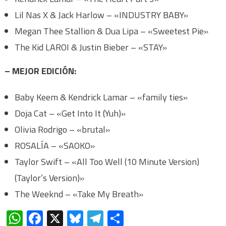
Lil Nas X & Jack Harlow – «INDUSTRY BABY»
Megan Thee Stallion & Dua Lipa – «Sweetest Pie»
The Kid LAROI & Justin Bieber – «STAY»
– MEJOR EDICIÓN:
Baby Keem & Kendrick Lamar – «family ties»
Doja Cat – «Get Into It (Yuh)»
Olivia Rodrigo – «brutal»
ROSALÍA – «SAOKO»
Taylor Swift – «All Too Well (10 Minute Version)
(Taylor’s Version)»
The Weeknd – «Take My Breath»
WhatsApp
Facebook
X
Bluesky
Telegram
Compartir