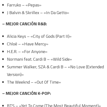
Farruko – «Pepas»
J Balvin & Skrillex – «In Da Getto»
– MEJOR CANCIÓN R&B:
Alicia Keys – «City of Gods (Part II)»
Chloé – «Have Mercy»
H.E.R. – «For Anyone»
Normani feat. Cardi B – «Wild Side»
Summer Walker, SZA & Cardi B – «No Love (Extended
Version)»
The Weeknd – «Out Of Time»
– MEJOR CANCIÓN K-POP:
BTS – «Yet To Come (The Most Beautiful Moment)»