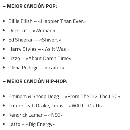
– MEJOR CANCIÓN POP:
Billie Eilish – «Happier Than Ever»
Doja Cat – «Woman»
Ed Sheeran – «Shivers»
Harry Styles – «As It Was»
Lizzo – «About Damn Time»
Olivia Rodrigo – «traitor»
– MEJOR CANCIÓN HIP-HOP:
Eminem & Snoop Dogg – «From The D 2 The LBC»
Future feat. Drake, Tems – «WAIT FOR U»
Kendrick Lamar – «N95»
Latto – «Big Energy»