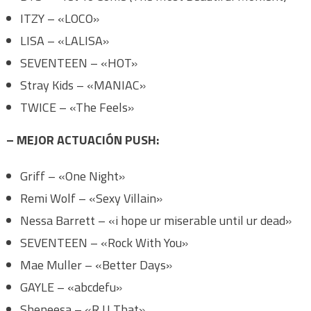
ITZY – «LOCO»
LISA – «LALISA»
SEVENTEEN – «HOT»
Stray Kids – «MANIAC»
TWICE – «The Feels»
– MEJOR ACTUACIÓN PUSH:
Griff – «One Night»
Remi Wolf – «Sexy Villain»
Nessa Barrett – «i hope ur miserable until ur dead»
SEVENTEEN – «Rock With You»
Mae Muller – «Better Days»
GAYLE – «abcdefu»
Sheneesa – «R U That»