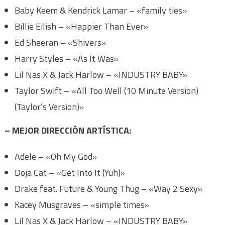
Baby Keem & Kendrick Lamar – «family ties»
Billie Eilish – «Happier Than Ever»
Ed Sheeran – «Shivers»
Harry Styles – «As It Was»
Lil Nas X & Jack Harlow – «INDUSTRY BABY»
Taylor Swift – «All Too Well (10 Minute Version)
(Taylor’s Version)»
– MEJOR DIRECCIÓN ARTÍSTICA:
Adele – «Oh My God»
Doja Cat – «Get Into It (Yuh)»
Drake feat. Future & Young Thug – «Way 2 Sexy»
Kacey Musgraves – «simple times»
Lil Nas X & Jack Harlow – «INDUSTRY BABY»