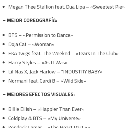
Megan Thee Stallion feat. Dua Lipa – «Sweetest Pie»
– MEJOR COREOGRAFÍA:
BTS – «Permission to Dance»
Doja Cat – «Woman»
FKA twigs feat. The Weeknd – «Tears In The Club»
Harry Styles – «As It Was»
Lil Nas X, Jack Harlow – “INDUSTRY BABY»
Normani feat. Cardi B – «Wild Side»
– MEJORES EFECTOS VISUALES:
Billie Eilish – «Happier Than Ever»
Coldplay & BTS – «My Universe»
Kendrick Lamar – «The Heart Part 5»