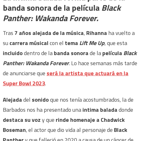
banda sonora de la película
Black
Panther: Wakanda Forever.
Tras
7 años alejada de la música
,
Rihanna
ha vuelto a
su
carrera músical
con el
tema
Lift Me Up
, que esta
incluido
dentro de la
banda sonora
de la
película
Black
Panther: Wakanda Forever
. Lo hace semanas más tarde
de anunciarse que
será la artista que actuará en la
Super Bowl 2023
.
Alejada
del
sonido
que nos tenía acostumbrados, la de
Barbados nos ha presentado una
intima balada
donde
destaca su voz
y que
rinde homenaje a
Chadwick
Boseman
, el actor que dio vida al personaje de
Black
Panther
y que falleció en 2020 a causa de un cáncer de